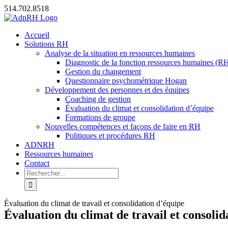
Passer
514.702.8518
au
X
LinkedIn
Email
contenu
Accueil
Solutions RH
Analyse de la situation en ressources humaines
Diagnostic de la fonction ressources humaines (R
Gestion du changement
Questionnaire psychométrique Hogan
Développement des personnes et des équipes
Coaching de gestion
Évaluation du climat et consolidation d’équipe
Formations de groupe
Nouvelles compétences et façons de faire en RH
Politiques et procédures RH
ADNRH
Ressources humaines
Contact
Rechercher:
Évaluation du climat de travail et consolidation d’équipe
Évaluation du climat de travail et consolid