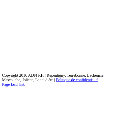
Copyright 2016 ADN RH | Repentigny, Terrebonne, Lachenaie,
Mascouche, Joliette, Lanaudière |
Politique de confidentialité
X
LinkedIn
Email
Page load link
Aller
en
haut