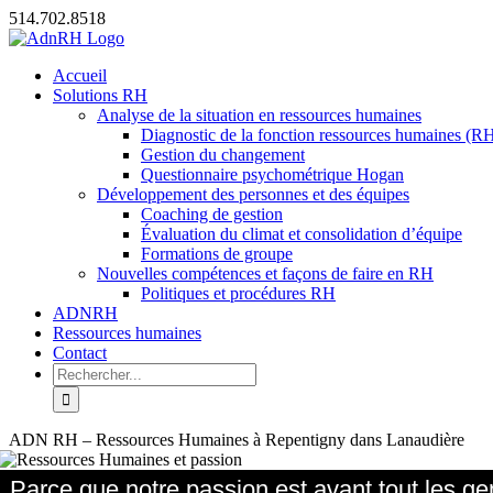
Passer
514.702.8518
au
X
LinkedIn
Email
contenu
Accueil
Solutions RH
Analyse de la situation en ressources humaines
Diagnostic de la fonction ressources humaines (R
Gestion du changement
Questionnaire psychométrique Hogan
Développement des personnes et des équipes
Coaching de gestion
Évaluation du climat et consolidation d’équipe
Formations de groupe
Nouvelles compétences et façons de faire en RH
Politiques et procédures RH
ADNRH
Ressources humaines
Contact
Rechercher:
ADN RH – Ressources Humaines à Repentigny dans Lanaudière
Parce que notre passion est avant tout les ge