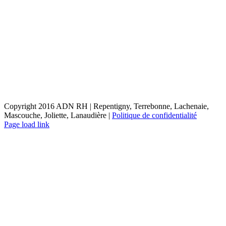
Copyright 2016 ADN RH | Repentigny, Terrebonne, Lachenaie,
Mascouche, Joliette, Lanaudière |
Politique de confidentialité
X
LinkedIn
Email
Page load link
Aller
en
haut